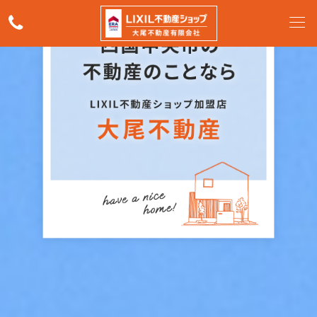
0
8
9
6
-
5
8
-
8
8
8
2