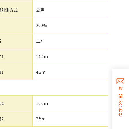
積計測方式
公簿
200%
況
三方
口1
14.4m
員1
4.2m
お問い合わせ
口2
10.0m
員2
2.5m