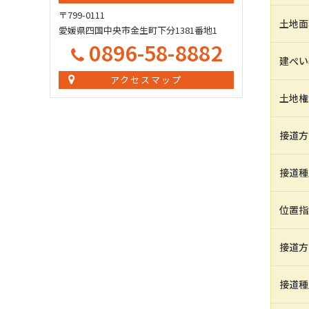
〒799-0111
土地面
愛媛県四国中央市金生町下分1381番地1
0896-58-8882
建ぺい
アクセスマップ
土地権
接道方
接道種
位置指
接道方
接道種