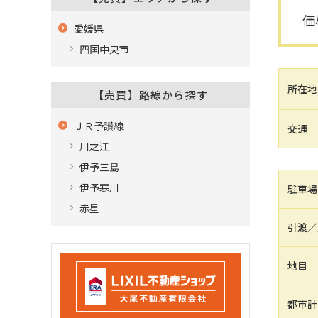
価
愛媛県
四国中央市
所在地
【売買】路線から探す
ＪＲ予讃線
交通
川之江
伊予三島
伊予寒川
駐車場
赤星
引渡／
地目
都市計