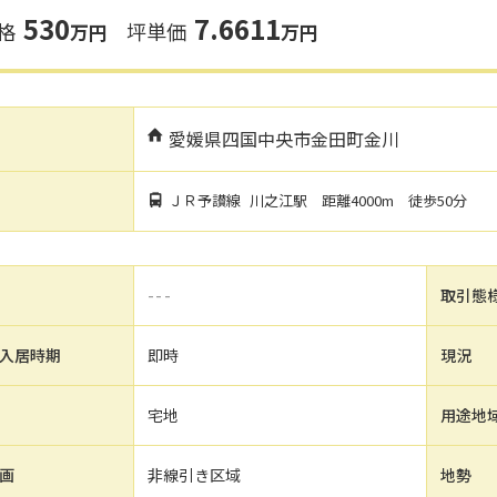
530
7.6611
格
坪単価
万
円
万円
愛媛県四国中央市金田町金川
ＪＲ予讃線
川之江駅
距離4000m
徒歩50分
---
取引態
入居時期
即時
現況
宅地
用途地
画
非線引き区域
地勢