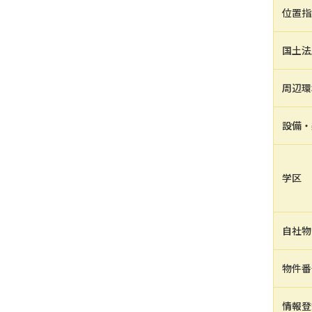
位置指
国土法
周辺環
設備・
学区
自社物
物件番
情報登