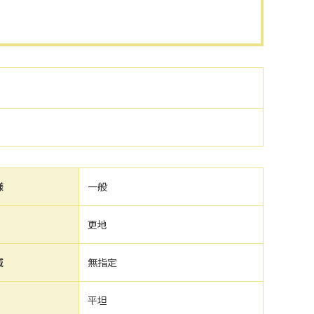
様
一般
更地
域
無指定
平坦