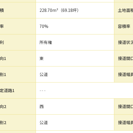
積
228.70m²
（69.18坪）
土地面
率
70%
容積率
利
所有権
接道状
向1
東
接道間
別1
公道
接道幅
定道路1
---
向2
西
接道間
別2
公道
接道幅