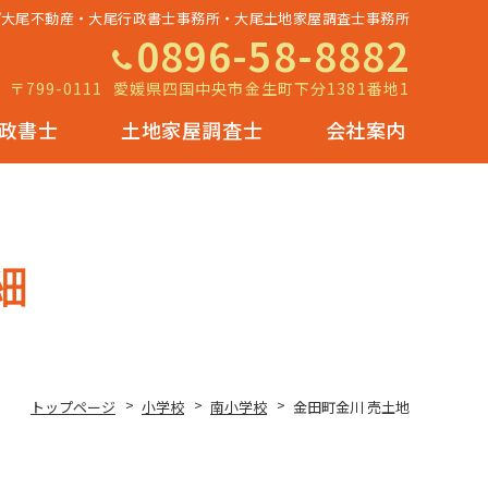
ップ大尾不動産・大尾行政書士事務所・大尾土地家屋調査士事務所
0896-58-8882
〒799-0111
愛媛県四国中央市金生町下分1381番地1
政書士
土地家屋調査士
会社案内
細
トップページ
小学校
南小学校
金田町金川 売土地