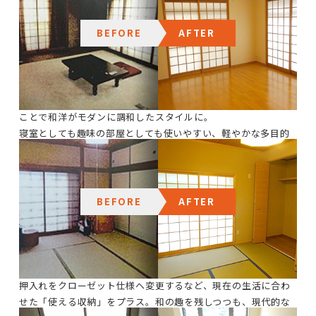
寝室
BEFORE
AFTER
ダークトーンの壁に囲まれ、落ち着きはあるものの、少し重た
い印象を感じさせていた従来の和室空間でした。
障子のデザインを活かしつつ、壁紙も明るいトーンへ刷新した
ことで和洋がモダンに調和したスタイルに。
寝室としても趣味の部屋としても使いやすい、軽やかな多目的
空間になりました。
和室
BEFORE
AFTER
暗い色味の壁や古い建具によって、全体的に重たく、活用しづ
らい印象の和室でしたが畳を新調しつつ壁紙や建具を明るいト
ーンへ刷新しました。
押入れをクローゼット仕様へ変更するなど、現在の生活に合わ
せた「使える収納」をプラス。和の趣を残しつつも、現代的な