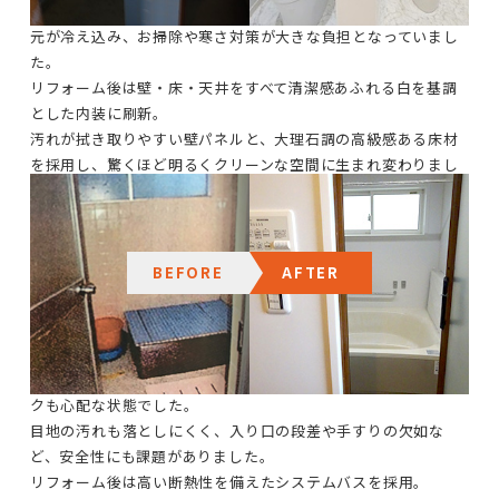
また、タイルの目地（隙間）に汚れが溜まりやすく、冬場は足
元が冷え込み、お掃除や寒さ対策が大きな負担となっていまし
た。
リフォーム後は壁・床・天井をすべて清潔感あふれる白を基調
とした内装に刷新。
汚れが拭き取りやすい壁パネルと、大理石調の高級感ある床材
を採用し、驚くほど明るくクリーンな空間に生まれ変わりまし
た。
バスルーム
BEFORE
AFTER
昔ながらのタイル貼りの浴室で、浴槽も小さく深いタイプでし
た。
タイルの床は冬場の冷え込みが厳しく、ヒートショックのリス
クも心配な状態でした。
目地の汚れも落としにくく、入り口の段差や手すりの欠如な
ど、安全性にも課題がありました。
リフォーム後は高い断熱性を備えたシステムバスを採用。