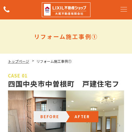
0
8
9
6
リフォーム施工事例①
-
5
8
-
トップページ
リフォーム施工事例①
8
8
CASE 01
8
四国中央市中曽根町 戸建住宅フ
2
ルリフォーム
リビング
BEFORE
AFTER
狭かったダイニングキッチンを広くするために壁を取壊し間取