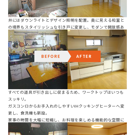
り自体を大幅に変更し、スッキリとした空間が生まれました。
木目が美しいフローリングと真っ白な壁紙で統一感を出し、天
井にはダウンライトとデザイン照明を配置。奥に見える和室と
の境界もスタイリッシュな引き戸に変更し、モダンで開放感あ
ふれるLDKへと変貌を遂げました。
キッチン
BEFORE
AFTER
調理道具や調味料が作業台に溢れ、収納不足からせっかくの
広々としたキッチンが十分に活用しきれない状態でしたが最新
のスライド収納に一新！
すべての道具が引き出しに収まるため、ワークトップはいつも
スッキリ。
ガスコンロからお手入れのしやすいIHクッキングヒーターへ変
更し、食洗機も新設。
家事の時間を大幅に短縮し、お料理を楽しめる機能的な空間に
生まれ変わりました。