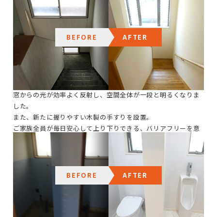
明るく軽やかな空間に仕上げています
階段室
BEFORE
AFTER
全体的に暗いトーンで、窓があってもどこか寒々しい印象の階
段室でしたが壁紙を清潔感のあるホワイトへ刷新し、踏板には
温かみのある明るい木目調を採用しました。
窓からの光が効率よく反射し、空間全体が一段と明るくなりま
した。
また、新たに握りやすい木製の手すりを設置。
ご家族全員が毎日安心して上り下りできる、バリアフリーを意
識した設計です。
トイレ
BEFORE
AFTER
ブルーのタイル貼りの壁に、昔ながらの床構造で、全体的に暗
く冷たい印象でした。